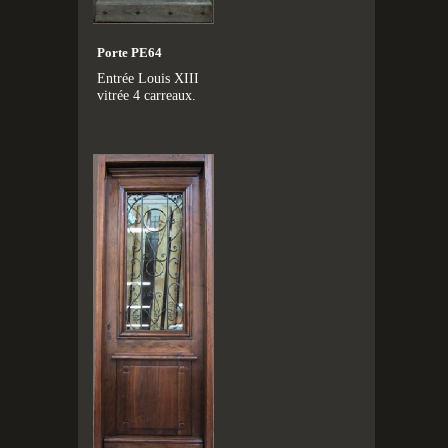
Porte PE64
Entrée Louis XIII
vitrée 4 carreaux.