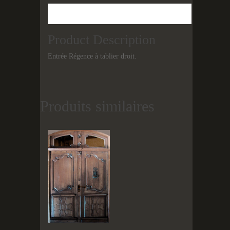
Description
Product Description
Entrée Régence à tablier droit.
Produits similaires