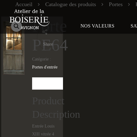
Accueil
Catalogue des produits
Portes
Porte
NOS VALEURS
SA
PE64
Share
Catégorie :
Portes d'entrée
Description
Product
Description
Entrée Louis
XIII vitrée 4