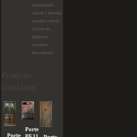
surmoulurée,
cintrée à heurtoir,
moulure cintrée.
(Existe en
plusieurs
variantes
décoratives).
Produits
similaires
Porte
Porte
PE115
Porte