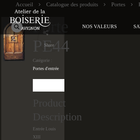
Accueil
Catalogue des produits
Portes
Porte
NOS VALEURS
SA
PE44
Share
Catégorie :
Portes d'entrée
Description
Product
Description
Entrée Louis
XIII