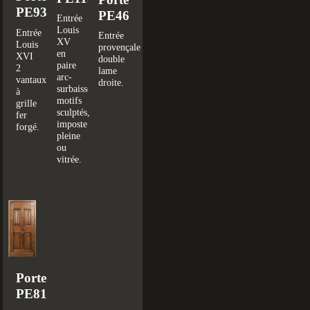
PE93
PE46
Entrée
Louis
Entrée
Entrée
XV
Louis
provençale
en
XVI
double
paire
2
lame
arc-
vantaux
droite.
surbaissé,
à
motifs
grille
sculptés,
fer
imposte
forgé.
pleine
ou
vitrée.
Porte
PE81