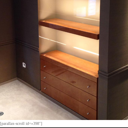
[parallax-scroll id=»398″]