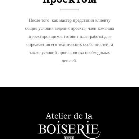
После того, как мастер представил клиенту
общие условия ведения проекта, член команды
проектировщиков готовит план работы для
определения его технических особенностей, а
также условий производства необходимых
деталей.