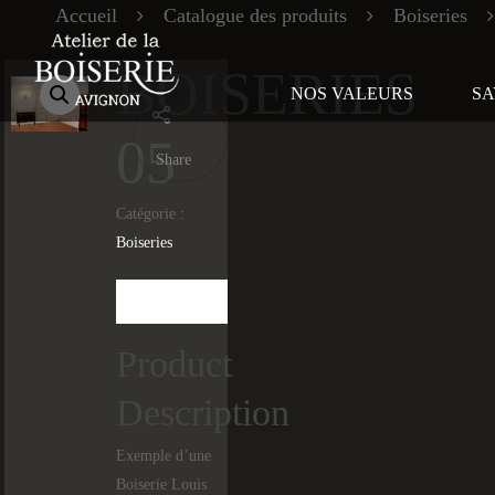
Accueil
Catalogue des produits
Boiseries
BOISERIES
NOS VALEURS
SA
05
Share
Catégorie :
Boiseries
Description
Product
Description
Exemple d’une
Boiserie Louis