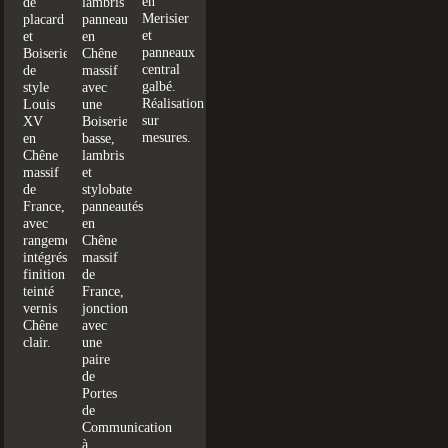
en
de
lambris
Merisier
placard
panneautés
et
et
en
panneaux
Boiseries
Chêne
central
de
massif
galbé.
style
avec
Réalisation
Louis
une
sur
XV
Boiserie
mesures.
en
basse,
Chêne
lambris
massif
et
de
stylobate
France,
panneautés
avec
en
rangements
Chêne
intégrés,
massif
finition
de
teinté
France,
vernis
jonction
Chêne
avec
clair.
une
paire
de
Portes
de
Communication
à