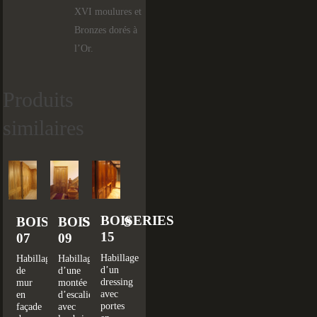
XVI moulures et
Bronzes dorés à
l’Or.
Produits
similaires
BOISERIES
BOISERIES
BOISERIES
15
07
09
Habillage
Habillage
Habillage
d’un
de
d’une
dressing
mur
montée
avec
en
d’escalier
portes
façade
avec