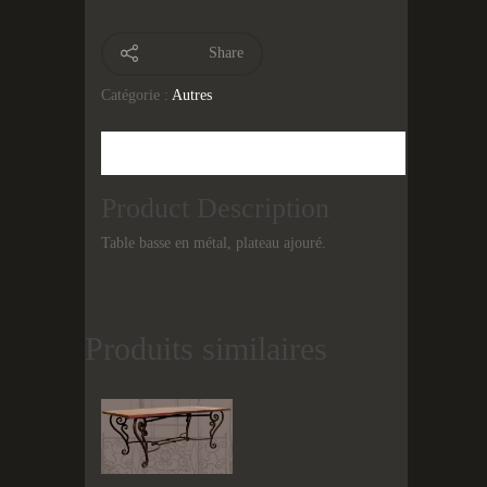
Share
Catégorie :
Autres
Description
Product Description
Table basse en métal, plateau ajouré.
Produits similaires