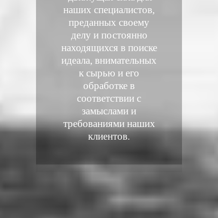
наших специалистов,
преданных своему
делу и постоянно
находящихся в поиске
идеала, внимательных
к сырью и его
обработке в
соответствии с
замыслами и
требованиями наших
клиентов.