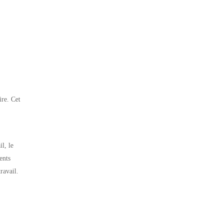
ire. Cet
l, le
ents
ravail.