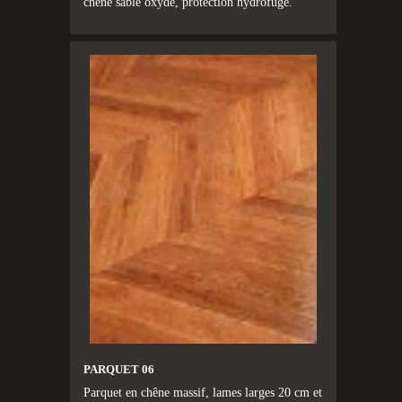
chêne sablé oxydé, protection hydrofuge.
PARQUET 06
Parquet en chêne massif, lames larges 20 cm et