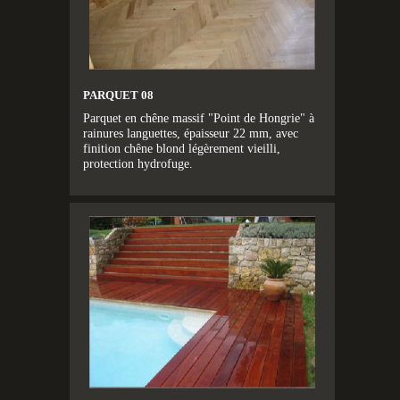
PARQUET 08
Parquet en chêne massif "Point de Hongrie" à
rainures languettes, épaisseur 22 mm, avec
finition chêne blond légèrement vieilli,
protection hydrofuge.