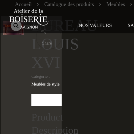
Accueil
Catalogue des produits
Meubles
BUREAU
NOS VALEURS
SA
LOUIS
Share
XVI
Catégorie :
Meubles de style
Description
Product
Description