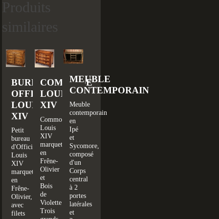
Produits
similaires
MEUBLE
BUREAU
COMMODE
CONTEMPORAIN
OFFICIER
LOUIS
LOUIS
XIV
Meuble
contemporain
XIV
Commode
en
Louis
Ipé
Petit
XIV
et
bureau
marquetée
Sycomore,
d'Officier
en
composé
Louis
Frêne-
d'un
XIV
Olivier
Corps
marqueté
et
central
en
Bois
à 2
Frêne-
de
portes
Olivier,
Violette.
latérales
avec
Trois
et
filets