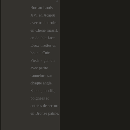
Bureau Louis
XVI en Acajou
avec trois tiroirs
en Chêne massif,
en double-face.
Deux tirettes en
bout + Cuir.
Pieds « gaine »
avec petite
cannelure sur
chaque angle.
Sabots, motifs,
poignées et
entrées de serrure
en Bronze patiné.