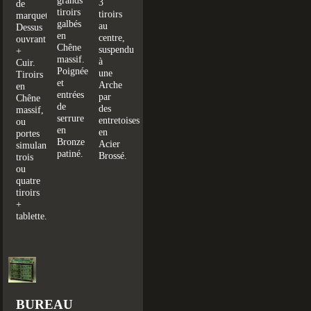
grands
3
de
tiroirs
tiroirs
marqueterie.
galbés
au
Dessus
en
centre,
ouvrant
Chêne
suspendu
+
massif.
à
Cuir.
Poignées
une
Tiroirs
et
Arche
en
entrées
par
Chêne
de
des
massif,
serrure
entretoises
ou
en
en
portes
Bronze
Acier
simulant
patiné.
Brossé.
trois
ou
quatre
tiroirs
+
tablette.
BUREAU