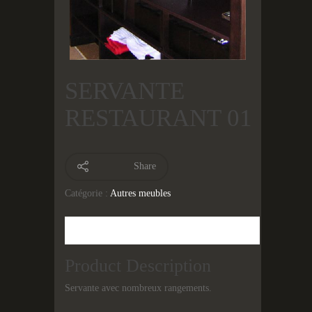
SERVANTE
RESTAURANT 01
Share
Catégorie :
Autres meubles
Description
Product Description
Servante avec nombreux rangements.