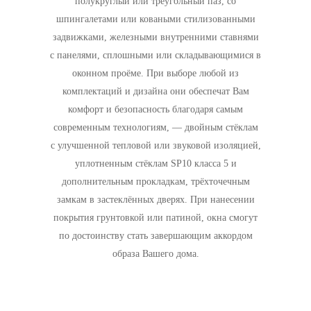
полукруглый или треугольный паз, со
шпингалетами или коваными стилизованными
задвижками, железными внутренними ставнями
с панелями, сплошными или складывающимися в
оконном проёме. При выборе любой из
комплектаций и дизайна они обеспечат Вам
комфорт и безопасность благодаря самым
современным технологиям, — двойным стёклам
с улучшенной тепловой или звуковой изоляцией,
уплотненным стёклам SP10 класса 5 и
дополнительным прокладкам, трёхточечным
замкам в застеклённых дверях. При нанесении
покрытия грунтовкой или патиной, окна смогут
по достоинству стать завершающим аккордом
образа Вашего дома.